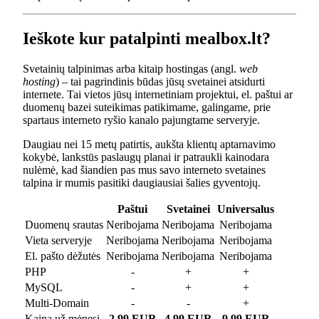
Ieškote kur patalpinti mealbox.lt?
Svetainių talpinimas arba kitaip hostingas (angl.
web
hosting
) – tai pagrindinis būdas jūsų svetainei atsidurti
internete. Tai vietos jūsų internetiniam projektui, el. paštui ar
duomenų bazei suteikimas patikimame, galingame, prie
spartaus interneto ryšio kanalo pajungtame serveryje.
Daugiau nei 15 metų patirtis, aukšta klientų aptarnavimo
kokybė, lankstūs paslaugų planai ir patraukli kainodara
nulėmė, kad šiandien pas mus savo interneto svetaines
talpina ir mumis pasitiki daugiausiai šalies gyventojų.
Paštui
Svetainei
Universalus
Duomenų srautas
Neribojama
Neribojama
Neribojama
Vieta serveryje
Neribojama
Neribojama
Neribojama
El. pašto dėžutės
Neribojama
Neribojama
Neribojama
PHP
-
+
+
MySQL
-
+
+
Multi-Domain
-
-
+
Kaina už mėnesį
2.99 EUR
4.99 EUR
9.99 EUR