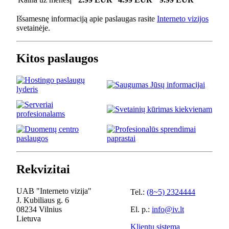
Išsamesnę informaciją apie paslaugas rasite
Interneto vizijos
svetainėje.
Kitos paslaugos
Rekvizitai
UAB "Interneto vizija"
Tel.:
(8~5) 2324444
J. Kubiliaus g. 6
08234 Vilnius
El. p.:
info@iv.lt
Lietuva
Klientų sistema