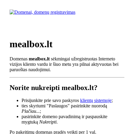
mealbox.lt
Domenas
mealbox.lt
sėkmingai užregistruotas Interneto
vizijos kliento vardu ir šiuo metu yra pilnai aktyvuotas bei
paruoštas naudojimui.
Norite nukreipti mealbox.lt?
Prisijunkite prie savo paskyros
klientų sistemoje
;
ties skyriumi "Paslaugos" pasirinkite nuorodą
Plačiau...
;
pasirinkite domeno pavadinimą ir paspauskite
mygtuką
Nukreipti
.
Po pakeitimų domenas pradės veikti per 1 val.